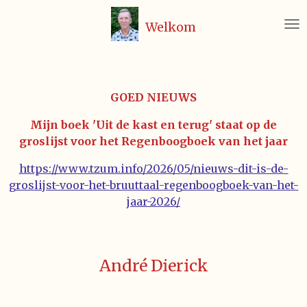
Ga
Welkom
direct
naar
de
hoofdinhoud
GOED NIEUWS
Mijn boek 'Uit de kast en terug' staat op de
groslijst voor het Regenboogboek van het jaar
https://www.tzum.info/2026/05/nieuws-dit-is-de-
groslijst-voor-het-bruuttaal-regenboogboek-van-het-
jaar-2026/
André Dierick